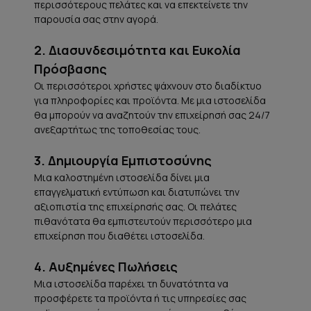
περισσότερους πελάτες και να επεκτείνετε την
παρουσία σας στην αγορά.
Αρχική
2. Διασυνδεσιμότητα και Ευκολία
Πρόσβασης
Υπηρεσίες
Οι περισσότεροι χρήστες ψάχνουν στο διαδίκτυο
για πληροφορίες και προϊόντα. Με μια ιστοσελίδα
θα μπορούν να αναζητούν την επιχείρησή σας 24/7
Έργα
ανεξαρτήτως της τοποθεσίας τους.
3. Δημιουργία Εμπιστοσύνης
Ποιοι Είμαστε
Μια καλοστημένη ιστοσελίδα δίνει μια
επαγγελματική εντύπωση και διατυπώνει την
Πελάτες
αξιοπιστία της επιχείρησής σας. Οι πελάτες
πιθανότατα θα εμπιστευτούν περισσότερο μια
Blog
επιχείρηση που διαθέτει ιστοσελίδα.
4. Αυξημένες Πωλήσεις
Επικοινωνία
Μια ιστοσελίδα παρέχει τη δυνατότητα να
προσφέρετε τα προϊόντα ή τις υπηρεσίες σας