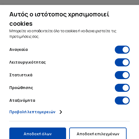
Αυτός ο ιστότοπος χρησιμοποιεί
cookies
Μπορείτε να αποδεχτείτε όλα τα cookies ή να διαχειριστείτε τις
προτιμήσεις σας.
Αναγκαία
Σάκης Πουτόκας
Λειτουργικότητας
Founder & Web Developer
Στατιστικά
Προώθησης
Αταξινόμητα
Αρ. ΓΕΜΗ: 133759140000
Προβολή λεπτομερειών
Όροι Χρήσης
•
Πολιτική Απορρήτου
Αποδοχή όλων
Αποδοχή επιλεγμένων